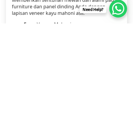
Memberikan sentuhan mewah dan alami pada
furniture dan panel dinding Anda dengan
Need Help?
lapisan veneer kayu mahoni asli.
Face
: Veneer Mahoni
Core
: Sengon / Albasia
Ketebalan
: 3mm
Pesan Sekarang