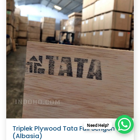
Need Help?
Triplek Plywood Tata Full Sengon
(Albasia)