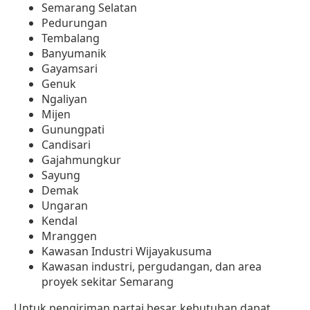
Semarang Selatan
Pedurungan
Tembalang
Banyumanik
Gayamsari
Genuk
Ngaliyan
Mijen
Gunungpati
Candisari
Gajahmungkur
Sayung
Demak
Ungaran
Kendal
Mranggen
Kawasan Industri Wijayakusuma
Kawasan industri, pergudangan, dan area
proyek sekitar Semarang
Untuk pengiriman partai besar, kebutuhan dapat