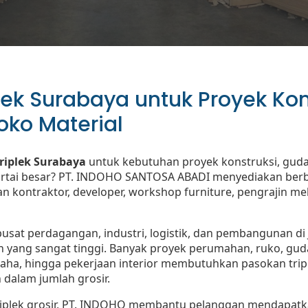
plek Surabaya untuk Proyek Ko
oko Material
triplek Surabaya
untuk kebutuhan proyek konstruksi, gudang
rtai besar? PT. INDOHO SANTOSA ABADI menyediakan berbag
 kontraktor, developer, workshop furniture, pengrajin mebe
pusat perdagangan, industri, logistik, dan pembangunan di
 yang sangat tinggi. Banyak proyek perumahan, ruko, guda
saha, hingga pekerjaan interior membutuhkan pasokan tripl
n dalam jumlah grosir.
riplek grosir, PT. INDOHO membantu pelanggan mendapatka