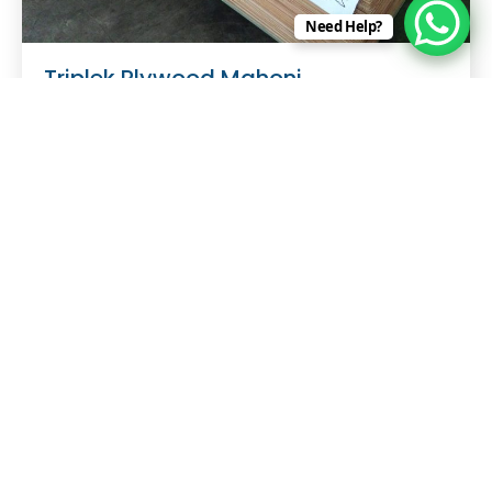
Need Help?
Triplek Plywood Mahoni
Memberikan sentuhan mewah dan alami pada
furniture dan panel dinding Anda dengan
lapisan veneer kayu mahoni asli.
Face
: Veneer Mahoni
Core
: Sengon / Albasia
Ketebalan
: 3mm
Pesan Sekarang